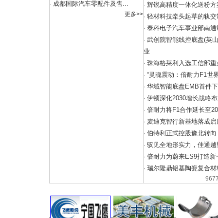
成都国际汽车零配件及售...
·
辉锐高精度一体化送粉方
·
更多>>
轻材科技牵头起草的轨交
·
泰科电子汽车事业部南通
·
武创院智能线控底盘(英
·
业
珠海格莱利入选工信部重
·
“灵魂震动：倍耐力F1世
·
华域智能底盘EMB首件
·
伊顿深化2030增长战略
·
倍耐力将F1合作延长至20
·
麦迪克智行新基地落成启
·
伯特利正式控股豫北转向
·
驭见全地形实力，佳通越野
·
倍耐力为蔚来ES9打造新一
·
瑞尔隆鼎铝基陶瓷复合材
·
967