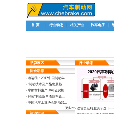
首 页
行业动态
相关产业
汽车电子
品牌展区
行业动态
协会动态
2020汽车制
邀请函：2017中国制动年...
·
“制动技术及产品发展趋...
·
摩擦材料生产许可证实施...
·
解读“制造业单项冠军企...
·
中国汽车工业协会制动器...
·
更多>>
法雷奥获得北美车企下一
·
制动知识