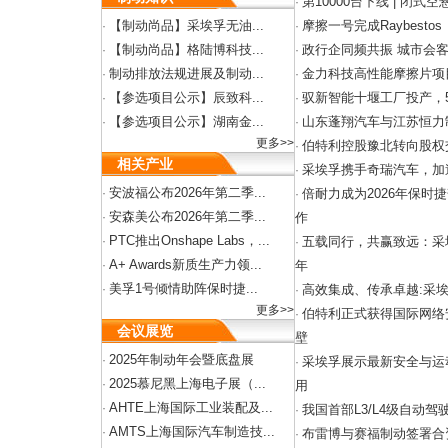
第10000台下线 | 闭式
·
【制动尚品】采埃孚无油...
摩擦一号完成Raybest
·
·
【制动尚品】格陆博科技...
政行企同频共振 城市会
·
·
制动排放法规进展及制动...
金力科技高性能摩擦片项
·
·
【参选项目公示】辰致科...
驭新智能十堰工厂投产，
·
·
【参选项目公示】湖南金...
山东蓬翔汽车与江苏恒力
·
·
更多>>
伯特利控股豫北转向股权
·
相关产业
采埃孚携手奇瑞汽车，加
·
安波福公布2026年第二季...
·
倍耐力成为2026年保时
·
安森美公布2026年第二季...
·
作
PTC推出Onshape Labs，...
·
五载同行，共赢致远：采
·
A+ Awards新质生产力领...
·
年
美孚1号倾情助阵保时捷...
·
高效集成、传承卓越:采
·
更多>>
伯特利正式获得国际网络
·
会议展览
壁
2025年制动年会暨底盘展
·
采埃孚展示最新安全与运
·
2025慕尼黑上海电子展（...
·
用
AHTE上海国际工业装配及...
·
我国首部L3/L4级自动
·
AMTS上海国际汽车制造技...
·
布雷博与赛福制动签署合
·