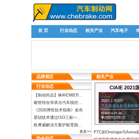
首 页
行业动态
相关产业
汽车电子
品牌展区
相关产业
行业动态
CIAIE 2
【制动尚品】林科EMB升...
·
耐世特在华承办汽车线控...
·
《2026博世技术指南》发布
·
星轫技术通过ISO三标一...
·
欧摩威解决方案护航零跑...
·
更多>>
PTC的Onshape与Arena
·
协会动态