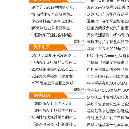
科德宝集团发布年度可持
·
邀请函：2017中国制动年...
加速东南亚发展步伐 采
·
·
“制动技术及产品发展趋...
沃尔沃汽车智能语音助手
·
·
摩擦材料生产许可证实施...
通用汽车在华季度增速创
·
·
解读“制造业单项冠军企...
法雷奥荣获大众汽车集团2
·
·
中国汽车工业协会制动器...
聚焦欧洲蓝海，eBay助
·
·
更多>>
佛瑞亚海拉荣获北美通用
·
汽车电子
福特汽车发布2025年度
·
BSI为天派电子颁发道路...
·
PTC 推出 Arena 供应链
·
电动汽车充电桩的日常使...
·
兰博基尼汽车发布首份《
·
欧摩威集团亮相2026CES...
·
巴斯夫汽车两修补漆品牌
·
安森美携手格罗方德开发...
·
大陆集团确认计划出售康
·
MPS发布业界首颗全集成...
·
柯马重磅亮相AUTOMATIC
·
更多>>
吉利获得SGS颁发的ISO/P
·
制动知识
沃尔沃全球售后技能总决
·
【制动尚品】采埃孚无油...
·
采埃孚售后再制造中心临
·
【制动尚品】格陆博科技...
·
福特烈马创造营海选引爆
·
制动排放法规进展及制动...
·
保时捷持续在勒芒开展Racing
·
【参选项目公示】辰致科...
·
巴斯夫连续第十七年发布
·