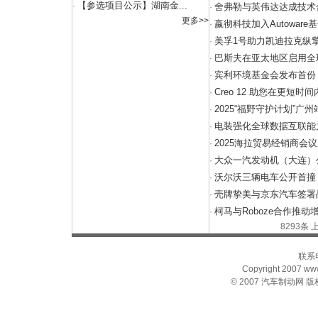
【参选项目公示】湖南金...
·
舍弗勒与英伟达达成技术
·
更多>>
嬴彻科技加入Autoware
·
美孚1号助力凯迪拉克纵擎
·
巴斯夫在亚太地区启用全
·
宾利环境基金会发布首份
·
Creo 12 助您在更短
·
2025“福野守护计划”广
·
电装强化全球数据互联能
·
2025海拉贸易经销商会
·
大众一汽发动机（大连）
·
沃尔沃三辆电车公开首撞
·
壳牌挚美与京东汽车签署
·
柯马与Roboze合作推
·
8293条
联系电
Copyright 2007 www.
© 2007
汽车制动网
版