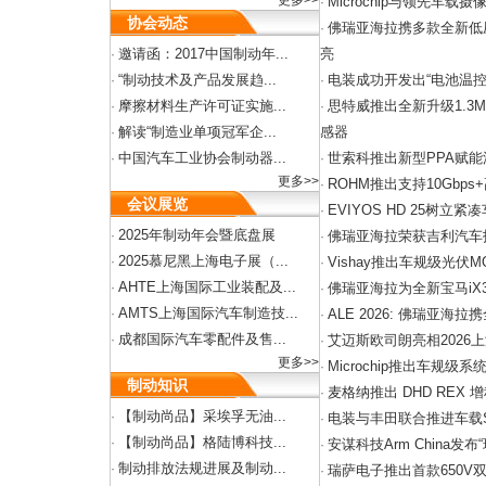
更多>>
Microchip与领先车
·
协会动态
佛瑞亚海拉携多款全新低
·
邀请函：2017中国制动年...
亮
·
“制动技术及产品发展趋...
电装成功开发出“电池温控
·
·
摩擦材料生产许可证实施...
思特威推出全新升级1.3
·
·
解读“制造业单项冠军企...
感器
·
中国汽车工业协会制动器...
世索科推出新型PPA赋
·
·
更多>>
ROHM推出支持10Gbp
·
会议展览
EVIYOS HD 25树
·
2025年制动年会暨底盘展
·
佛瑞亚海拉荣获吉利汽车
·
2025慕尼黑上海电子展（...
·
Vishay推出车规级光伏M
·
AHTE上海国际工业装配及...
·
佛瑞亚海拉为全新宝马iX
·
AMTS上海国际汽车制造技...
·
ALE 2026: 佛瑞亚
·
成都国际汽车零配件及售...
·
艾迈斯欧司朗亮相2026
·
更多>>
Microchip推出车规级
·
制动知识
麦格纳推出 DHD REX
·
【制动尚品】采埃孚无油...
·
电装与丰田联合推进车载S
·
【制动尚品】格陆博科技...
·
安谋科技Arm China发布“玲
·
制动排放法规进展及制动...
·
瑞萨电子推出首款650V双
·