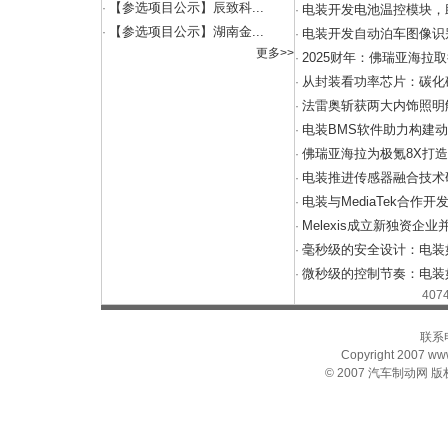
【参选项目公示】辰致科...
·
电装开发电池温控模块，
·
【参选项目公示】湖南金...
·
电装开发自动泊车图像识
·
更多>>
2025财年：佛瑞亚海拉
·
从封装看功率芯片：碳化硅
·
法雷奥斩获两大内饰照明
·
电装BMS软件助力构建
·
佛瑞亚海拉为极氪8X打
·
电装推进传感器融合技术
·
电装与MediaTek合作开
·
Melexis成立新独资企
·
毫秒级的安全设计：电装
·
微秒级的控制节奏：电装
·
407
联系电
Copyright 2007 www.
© 2007
汽车制动网
版