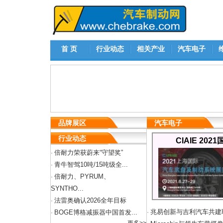
首 页
行业动态
相关产业
汽车电子
品牌展区
汽车电子
行业动态
CIAIE 2
倍耐力荣获蔚来“守望奖”
·
青牛智驾10吨/15吨级全...
·
倍耐力、PYRUM、
·
SYNTHO...
法雷奥确认2026全年目标
·
兆易创新与吉利汽车共建
BOGE博格减振器中国首发...
·
·