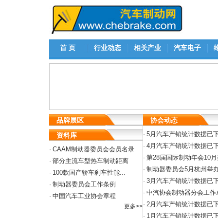
首 页
行业动态
相关产业
汽车电子
品牌展区
协会动态
5月汽车产销统计数据已
·
资料库
4月汽车产销统计数据已
·
CAAM制动器委员会会员名录
·
第28届国际制动年会10
·
部分主流车型热车制动距离
·
制动器委员会5月杭州举
·
100款国产轿车刹车性能...
·
3月汽车产销统计数据已
·
制动器委员会工作条例
·
中汽协会制动器分会工作
·
中国汽车工业协会章程
·
2月汽车产销统计数据已
·
更多>>
1月汽车产销统计数据已
·